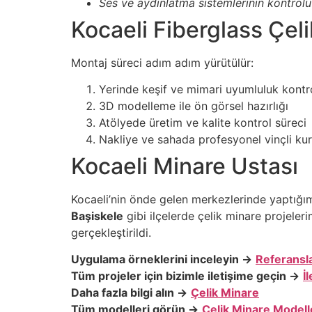
Ses ve aydınlatma sistemlerinin kontrol
Kocaeli Fiberglass Çel
Montaj süreci adım adım yürütülür:
Yerinde keşif ve mimari uyumluluk kontr
3D modelleme ile ön görsel hazırlığı
Atölyede üretim ve kalite kontrol süreci
Nakliye ve sahada profesyonel vinçli ku
Kocaeli Minare Ustası
Kocaeli’nin önde gelen merkezlerinde yaptığı
Başiskele
gibi ilçelerde çelik minare projeler
gerçekleştirildi.
Uygulama örneklerini inceleyin →
Referansl
Tüm projeler için bizimle iletişime geçin →
İ
Daha fazla bilgi alın →
Çelik Minare
Tüm modelleri görün →
Çelik Minare Modell