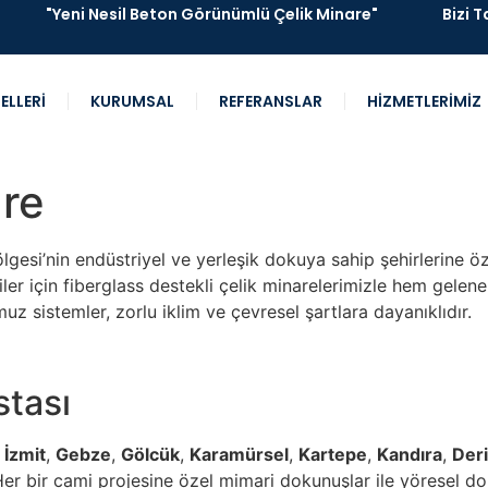
"Yeni Nesil Beton Görünümlü Çelik Minare"
Bizi T
ELLERİ
KURUMSAL
REFERANSLAR
HİZMETLERİMİZ
are
esi’nin endüstriyel ve yerleşik dokuya sahip şehirlerine özel
iler için fiberglass destekli çelik minarelerimizle hem ge
 sistemler, zorlu iklim ve çevresel şartlara dayanıklıdır.
stası
:
İzmit
,
Gebze
,
Gölcük
,
Karamürsel
,
Kartepe
,
Kandıra
,
Der
Her bir cami projesine özel mimari dokunuşlar ile yöresel d