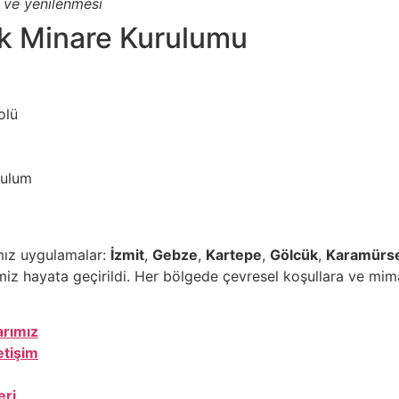
ü ve yenilenmesi
ik Minare Kurulumu
olü
rulum
mız uygulamalar:
İzmit
,
Gebze
,
Kartepe
,
Gölcük
,
Karamürse
imiz hayata geçirildi. Her bölgede çevresel koşullara ve mim
arımız
letişim
eri