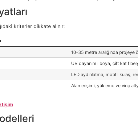
yatları
ıdaki kriterler dikkate alınır:
u
10-35 metre aralığında projeye ö
UV dayanımlı boya, çift kat fibe
LED aydınlatma, motifli külaş, re
Alan erişimi, yükleme ve vinç alty
letişim
odelleri