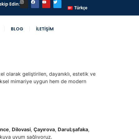
akip Edin:
Türkçe
BLOG
İLETİŞİM
 olarak geliştirilen, dayanıklı, estetik ve
leneksel mimariye uygun hem de modern
ince
,
Dilovasi
,
Çayırova
,
DaruĿşafaka
,
okuya uyum sağlıyoruz.