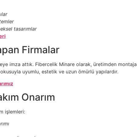
ılar
stemler
eksel tasarımlar
eri
apan Firmalar
jeye imza attık. Fibercelik Minare olarak, üretimden montaja
okusuyla uyumlu, estetik ve uzun ömürlü yapılardır.
arımız
Bakım Onarım
 işlemleri:
rımı