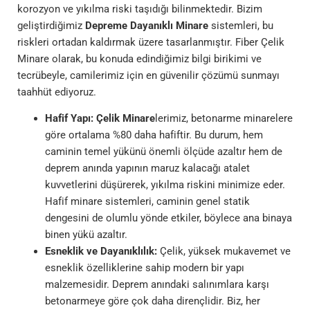
korozyon ve yıkılma riski taşıdığı bilinmektedir. Bizim
geliştirdiğimiz
Depreme Dayanıklı Minare
sistemleri, bu
riskleri ortadan kaldırmak üzere tasarlanmıştır. Fiber Çelik
Minare olarak, bu konuda edindiğimiz bilgi birikimi ve
tecrübeyle, camilerimiz için en güvenilir çözümü sunmayı
taahhüt ediyoruz.
Hafif Yapı:
Çelik Minare
lerimiz, betonarme minarelere
göre ortalama %80 daha hafiftir. Bu durum, hem
caminin temel yükünü önemli ölçüde azaltır hem de
deprem anında yapının maruz kalacağı atalet
kuvvetlerini düşürerek, yıkılma riskini minimize eder.
Hafif minare sistemleri, caminin genel statik
dengesini de olumlu yönde etkiler, böylece ana binaya
binen yükü azaltır.
Esneklik ve Dayanıklılık:
Çelik, yüksek mukavemet ve
esneklik özelliklerine sahip modern bir yapı
malzemesidir. Deprem anındaki salınımlara karşı
betonarmeye göre çok daha dirençlidir. Biz, her