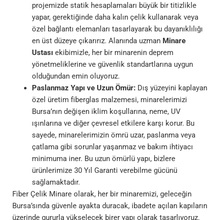
projemizde statik hesaplamaları büyük bir titizlikle
yapar, gerektiğinde daha kalın çelik kullanarak veya
özel bağlantı elemanları tasarlayarak bu dayanıklılığı
en üst düzeye çıkarırız. Alanında uzman
Minare
Ustası
ekibimizle, her bir minarenin deprem
yönetmeliklerine ve güvenlik standartlarına uygun
olduğundan emin oluyoruz.
Paslanmaz Yapı ve Uzun Ömür:
Dış yüzeyini kaplayan
özel üretim fiberglas malzemesi, minarelerimizi
Bursa’nın değişen iklim koşullarına, neme, UV
ışınlarına ve diğer çevresel etkilere karşı korur. Bu
sayede, minarelerimizin ömrü uzar, paslanma veya
çatlama gibi sorunlar yaşanmaz ve bakım ihtiyacı
minimuma iner. Bu uzun ömürlü yapı, bizlere
ürünlerimize 30 Yıl Garanti verebilme gücünü
sağlamaktadır.
Fiber Çelik Minare olarak, her bir minaremizi, geleceğin
Bursa’sında güvenle ayakta duracak, ibadete açılan kapıların
üzerinde gururla yükselecek birer yapı olarak tasarlıyoruz.