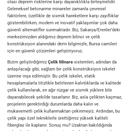
olası deprem risklerine karşı dayanıklılıkla birleşmelidir.
Geleneksel betonarme minareler zamanla çevresel
faktörlere, özellikle de sismik hareketlere karşı zayıflıklar
gösterebilirken, modern ve inovatif yaklaşımlar çok daha
güvenli alternatifler sunmaktadır. Biz, Sakarya/Erenler’deki
merkezimizden aldığımız deprem bilinci ve çelik
konstrüksiyon alanındaki derin bilgimizle, Bursa camileri
için en güvenli çözümleri geliştiriyoruz.
Bizim geliştirdiğimiz
Çelik Minare
sistemleri, adından da
anlaşılacağı gibi, sağlam bir çelik konstrüksiyon iskelet
üzerine inşa edilmiştir. Bu çelik iskelet, statik
hesaplamalarla titizlikle belirlenen kalınlıklarda ve kalitede
çelik kullanılarak, en ağır rüzgar ve sismik yüklere bile
dayanabilecek şekilde tasarlanır. Biz, asla çelikten kaçmaz,
projelerin gerektirdiği durumlarda daha kalın ve
mukavemetli çelik kullanmaktan çekinmeyiz. Ardından, bu
çelik yapı özel tekniklerle ürettiğimiz yüksek kaliteli
fiberglas ile kaplanır. Sonuç mu? Uzaktan bakıldığında