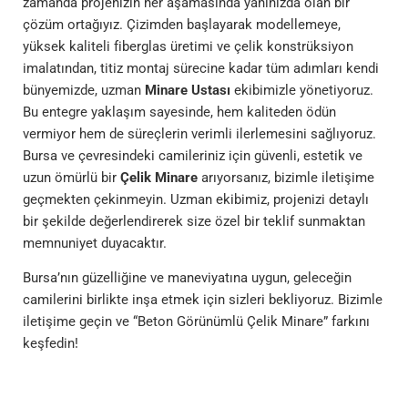
zamanda projenizin her aşamasında yanınızda olan bir
çözüm ortağıyız. Çizimden başlayarak modellemeye,
yüksek kaliteli fiberglas üretimi ve çelik konstrüksiyon
imalatından, titiz montaj sürecine kadar tüm adımları kendi
bünyemizde, uzman
Minare Ustası
ekibimizle yönetiyoruz.
Bu entegre yaklaşım sayesinde, hem kaliteden ödün
vermiyor hem de süreçlerin verimli ilerlemesini sağlıyoruz.
Bursa ve çevresindeki camileriniz için güvenli, estetik ve
uzun ömürlü bir
Çelik Minare
arıyorsanız, bizimle iletişime
geçmekten çekinmeyin. Uzman ekibimiz, projenizi detaylı
bir şekilde değerlendirerek size özel bir teklif sunmaktan
memnuniyet duyacaktır.
Bursa’nın güzelliğine ve maneviyatına uygun, geleceğin
camilerini birlikte inşa etmek için sizleri bekliyoruz. Bizimle
iletişime geçin ve “Beton Görünümlü Çelik Minare” farkını
keşfedin!