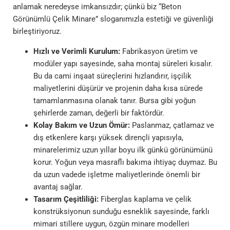
anlamak neredeyse imkansızdır; çünkü biz “Beton
Görünümlü Çelik Minare” sloganımızla estetiği ve güvenliği
birleştiriyoruz.
Hızlı ve Verimli Kurulum:
Fabrikasyon üretim ve
modüler yapı sayesinde, saha montaj süreleri kısalır.
Bu da cami inşaat süreçlerini hızlandırır, işçilik
maliyetlerini düşürür ve projenin daha kısa sürede
tamamlanmasına olanak tanır. Bursa gibi yoğun
şehirlerde zaman, değerli bir faktördür.
Kolay Bakım ve Uzun Ömür:
Paslanmaz, çatlamaz ve
dış etkenlere karşı yüksek dirençli yapısıyla,
minarelerimiz uzun yıllar boyu ilk günkü görünümünü
korur. Yoğun veya masraflı bakıma ihtiyaç duymaz. Bu
da uzun vadede işletme maliyetlerinde önemli bir
avantaj sağlar.
Tasarım Çeşitliliği:
Fiberglas kaplama ve çelik
konstrüksiyonun sunduğu esneklik sayesinde, farklı
mimari stillere uygun, özgün minare modelleri