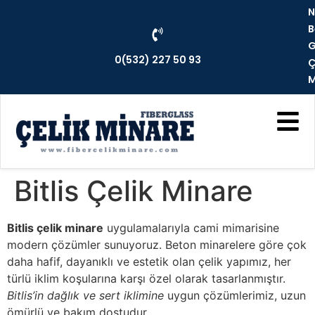
N
B
G
0(532) 227 50 93
Ç
M
Bitlis Çelik Minare
Bitlis çelik minare
uygulamalarıyla cami mimarisine
modern çözümler sunuyoruz. Beton minarelere göre çok
daha hafif, dayanıklı ve estetik olan çelik yapımız, her
türlü iklim koşularına karşı özel olarak tasarlanmıştır.
Bitlis’in dağlık ve sert iklimine
uygun çözümlerimiz, uzun
ömürlü ve bakım dostudur.